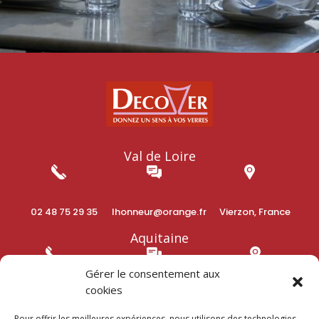
Val de Loire
02 48 75 29 35
lhonneur@orange.fr
Vierzon, France
Aquitaine
Gérer le consentement aux
cookies
05 56 68 02 01
aquitaine@decover.com
Cestas, France
Pour offrir les meilleures expériences, nous utilisons des technologies